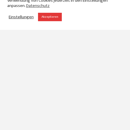
Verwendung von Cookies jederzeit in den Einstellungen
anpassen.
Datenschutz
Einstellungen
Akzeptieren
Oxymoron
Lampenmanufaktur